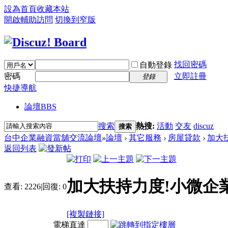
設為首頁
收藏本站
開啟輔助訪問
切換到窄版
找回密碼
自動登錄
密碼
立即註冊
登錄
快捷導航
論壇
BBS
搜索
熱搜:
活動
交友
discuz
搜索
台中企業融資當舖交流論壇
»
論壇
›
其它服務
›
房屋貸款
›
加大扶
返回列表
加大扶持力度!小微企業貸
查看:
2226
|
回復:
0
[複製鏈接]
電梯直達